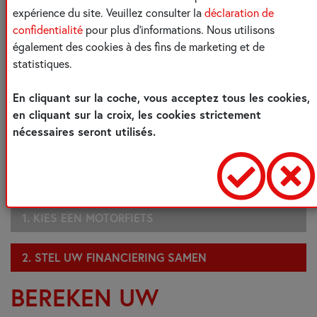
expérience du site. Veuillez consulter la
déclaration de
confidentialité
pour plus d'informations. Nous utilisons
également des cookies à des fins de marketing et de
LET OP, GELD
statistiques.
En cliquant sur la coche, vous acceptez tous les cookies,
LENEN KOST OOK
en cliquant sur la croix, les cookies strictement
nécessaires seront utilisés.
GELD
1. KIES EEN MOTORFIETS
2. STEL UW FINANCIERING SAMEN
BEREKEN UW