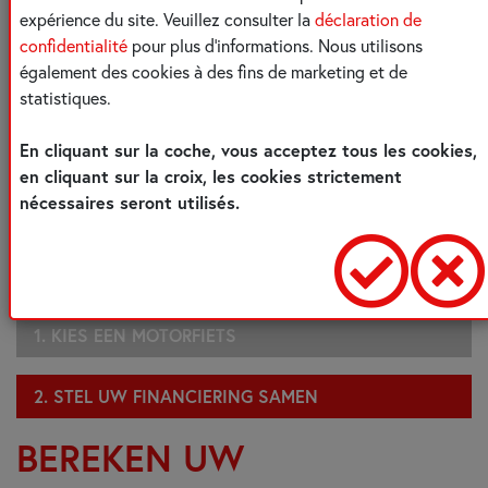
expérience du site. Veuillez consulter la
déclaration de
confidentialité
pour plus d'informations. Nous utilisons
également des cookies à des fins de marketing et de
LET OP, GELD
statistiques.
En cliquant sur la coche, vous acceptez tous les cookies,
LENEN KOST OOK
en cliquant sur la croix, les cookies strictement
nécessaires seront utilisés.
GELD
1. KIES EEN MOTORFIETS
2. STEL UW FINANCIERING SAMEN
BEREKEN UW